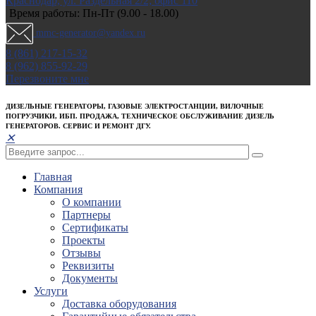
Краснодар, ул. Раздельная 2/2; офис 110
Время работы: Пн-Пт (9.00 - 18.00)
mmc-generator@yandex.ru
8 (861) 217-15-32
8 (962) 855-92-29
Перезвоните мне
ДИЗЕЛЬНЫЕ ГЕНЕРАТОРЫ, ГАЗОВЫЕ ЭЛЕКТРОСТАНЦИИ, ВИЛОЧНЫЕ
ПОГРУЗЧИКИ, ИБП. ПРОДАЖА, ТЕХНИЧЕСКОЕ ОБСЛУЖИВАНИЕ ДИЗЕЛЬ
ГЕНЕРАТОРОВ. СЕРВИС И РЕМОНТ ДГУ.
✕
Главная
Компания
О компании
Партнеры
Сертификаты
Проекты
Отзывы
Реквизиты
Документы
Услуги
Доставка оборудования