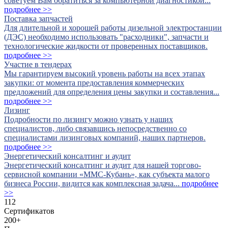
советуем Вам обратиться за компьютерной диагностикой...
подробнее >>
Поставка запчастей
Для длительной и хорошей работы дизельной электростанции
(ДЭС) необходимо использовать "расходники", запчасти и
технологические жидкости от проверенных поставщиков.
подробнее >>
Участие в тендерах
Мы гарантируем высокий уровень работы на всех этапах
закупки: от момента предоставления коммерческих
предложений для определения цены закупки и составления...
подробнее >>
Лизинг
Подробности по лизингу можно узнать у наших
специалистов, либо связавшись непосредственно со
специалистами лизинговых компаний, наших партнеров.
подробнее >>
Энергетический консалтинг и аудит
Энергетический консалтинг и аудит для нашей торгово-
сервисной компании «ММС-Кубань», как субъекта малого
бизнеса России, видится как комплексная задача...
подробнее
>>
112
Сертификатов
200
+