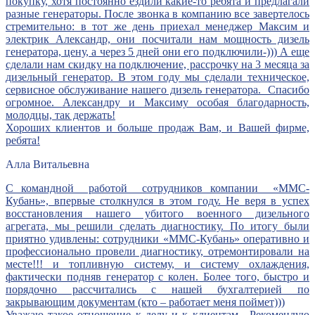
покупку, хотя постоянно ездили какие-то ребята и предлагали
разные генераторы. После звонка в компанию все завертелось
стремительно: в тот же день приехал менеджер Максим и
электрик Александр, они посчитали нам мощность дизель
генератора, цену, а через 5 дней они его подключили-))) А еще
сделали нам скидку на подключение, рассрочку на 3 месяца за
дизельный генератор. В этом году мы сделали техническое,
сервисное обслуживание нашего дизель генератора. Спасибо
огромное. Александру и Максиму особая благодарность,
молодцы, так держать!
Хороших клиентов и больше продаж Вам, и Вашей фирме,
ребята!
Алла Витальевна
С командной работой сотрудников компании «ММС-
Кубань», впервые столкнулся в этом году. Не веря в успех
восстановления нашего убитого военного дизельного
агрегата, мы решили сделать диагностику. По итогу были
приятно удивлены: сотрудники «ММС-Кубань» оперативно и
профессионально провели диагностику, отремонтировали на
месте!!! и топливную систему, и систему охлаждения,
фактически подняв генератор с колен. Более того, быстро и
порядочно рассчитались с нашей бухгалтерией по
закрывающим документам (кто – работает меня поймет)))
Уважаю такое отношение к делу и к клиентам. Рекомендую