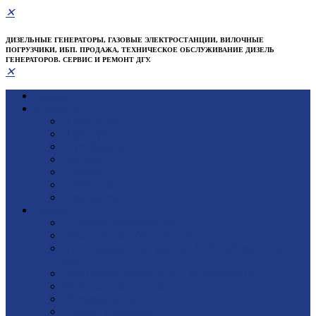
✕
ДИЗЕЛЬНЫЕ ГЕНЕРАТОРЫ, ГАЗОВЫЕ ЭЛЕКТРОСТАНЦИИ, ВИЛОЧНЫЕ
ПОГРУЗЧИКИ, ИБП. ПРОДАЖА, ТЕХНИЧЕСКОЕ ОБСЛУЖИВАНИЕ ДИЗЕЛЬ
ГЕНЕРАТОРОВ. СЕРВИС И РЕМОНТ ДГУ.
✕
Главная
Компания
О компании
Партнеры
Сертификаты
Проекты
Отзывы
Реквизиты
Документы
Услуги
Доставка оборудования
Гарантийные обязательства
Пуско-наладочные работы ДГУ, Работы "Под
ключ"
Техническое (сервисное) обслуживание
Диагностика и ремонт
Поставка запчастей
Участие в тендерах