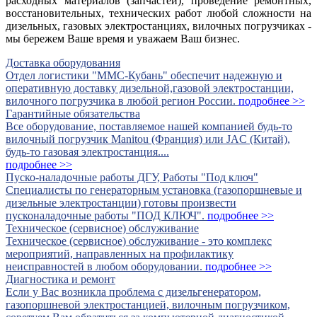
расходных материалов (запчастей), проведение ремонтных,
восстановительных, технических работ любой сложности на
дизельных, газовых электростанциях, вилочных погрузчиках -
мы бережем Ваше время и уважаем Ваш бизнес.
Доставка оборудования
Отдел логистики "ММС-Кубань" обеспечит надежную и
оперативную доставку дизельной,газовой электростанции,
вилочного погрузчика в любой регион России.
подробнее >>
Гарантийные обязательства
Все оборудование, поставляемое нашей компанией будь-то
вилочный погрузчик Manitou (Франция) или JAC (Китай),
будь-то газовая электростанция....
подробнее >>
Пуско-наладочные работы ДГУ, Работы "Под ключ"
Специалисты по генераторным установка (газопоршневые и
дизельные электростанции) готовы произвести
пусконаладочные работы "ПОД КЛЮЧ".
подробнее >>
Техническое (сервисное) обслуживание
Техническое (сервисное) обслуживание - это комплекс
мероприятий, направленных на профилактику
неисправностей в любом оборудовании.
подробнее >>
Диагностика и ремонт
Если у Вас возникла проблема с дизельгенератором,
газопоршневой электростанцией, вилочным погрузчиком,