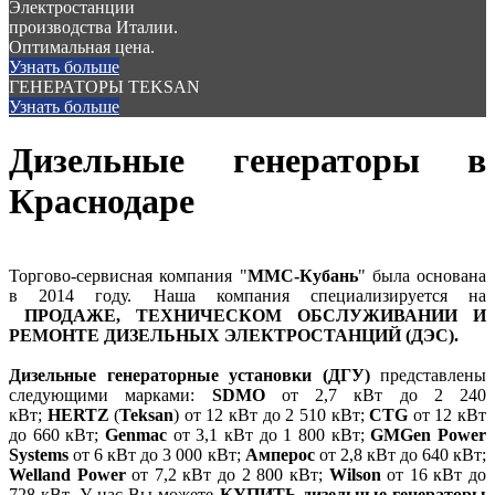
Электростанции
производства Италии.
Оптимальная цена.
Узнать больше
ГЕНЕРАТОРЫ TEKSAN
Узнать больше
Дизельные генераторы в
Краснодаре
Торгово-сервисная компания "
ММС-Кубань
" была основана
в 2014 году. Наша компания специализируется на
ПРОДАЖЕ, ТЕХНИЧЕСКОМ ОБСЛУЖИВАНИИ И
РЕМОНТЕ ДИЗЕЛЬНЫХ ЭЛЕКТРОСТАНЦИЙ (ДЭС).
Дизельные генераторные установки (ДГУ)
представлены
следующими марками:
SDMO
от 2,7 кВт до 2 240
кВт;
HERTZ
(
Teksan
) от 12 кВт до 2 510 кВт;
CTG
от 12 кВт
до 660 кВт;
Genmac
от 3,1 кВт до 1 800 кВт;
GMGen Power
Systems
от 6 кВт до 3 000 кВт;
Амперос
от 2,8 кВт до 640 кВт;
Welland Power
от 7,2 кВт до 2 800 кВт;
Wilson
от 16 кВт до
728 кВт. У нас Вы можете
КУПИТЬ
дизельные генераторы