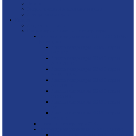
Лизинг
Энергетический консалтинг и аудит
Аренда генераторов
Каталог
Акционный товар
Стационарные дизельные генераторы
Генераторные установки KOHLER-SDMO
(Франция)
Дизель-генераторы SDMO серии
PACIFIC I
Дизель-генераторы SDMO серии
ADRIATIC
Дизель-генераторы SDMO серии
MONTANA
Дизель-генераторы SDMO серии
ATLANTIC
Дизель-генераторы SDMO серии
OCEANIC
Дизель-генераторы SDMO серии
EXEL
Дизель-генераторы SDMO серии
PACIFIC II
Дизельные генераторы CTG
Генераторные установки MVAE (Китай)
Генераторные установки MVAE серия