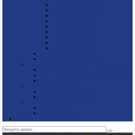
John Deere 30 - 250 кВА
Cummins 10 - 2750 кВА
Volvo Penta 85 - 630 кВА
MTU 650 - 3000 кВА
Perkins 9 - 2250 кВА
Iveco 30 - 500 кВА
Doosan 250 - 750 кВА
Scania 250 - 700 кВА
Kohler 19 - 63 кВА
Дизельные генераторы Wilson
Дизельные генераторы Elcos
Газовые электростанции, ИБП, стабилизаторы
Газовые электростанции
ИБП (источник бесперебойного питания)
Стабилизаторы
Портативные генераторы
Миниэлектростанции SDMO
Миниэлектростанции MVAE
Вилочные погрузчики JAC
Авто­погрузчики
Электро­погрузчики
Контакты