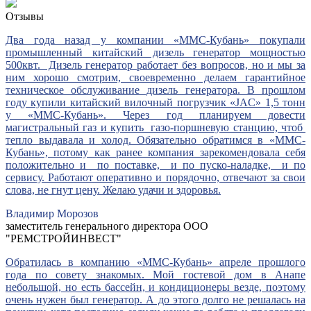
Отзывы
Два года назад у компании «ММС-Кубань» покупали
промышленный китайский дизель генератор мощностью
500квт. Дизель генератор работает без вопросов, но и мы за
ним хорошо смотрим, своевременно делаем гарантийное
техническое обслуживание дизель генератора. В прошлом
году купили китайский вилочный погрузчик «JAC» 1,5 тонн
у «ММС-Кубань». Через год планируем довести
магистральный газ и купить газо-поршневую станцию, чтоб
тепло выдавала и холод. Обязательно обратимся в «ММС-
Кубань», потому как ранее компания зарекомендовала себя
положительно и по поставке, и по пуско-наладке, и по
сервису. Работают оперативно и порядочно, отвечают за свои
слова, не гнут цену. Желаю удачи и здоровья.
Владимир Морозов
заместитель генерального директора ООО
"РЕМСТРОЙИНВЕСТ"
Обратилась в компанию «ММС-Кубань» апреле прошлого
года по совету знакомых. Мой гостевой дом в Анапе
небольшой, но есть бассейн, и кондиционеры везде, поэтому
очень нужен был генератор. А до этого долго не решалась на