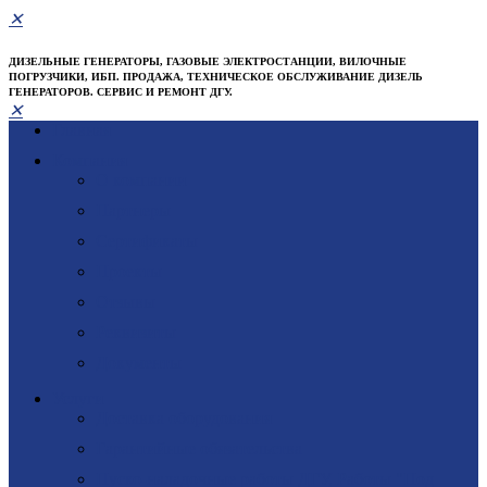
✕
ДИЗЕЛЬНЫЕ ГЕНЕРАТОРЫ, ГАЗОВЫЕ ЭЛЕКТРОСТАНЦИИ, ВИЛОЧНЫЕ
ПОГРУЗЧИКИ, ИБП. ПРОДАЖА, ТЕХНИЧЕСКОЕ ОБСЛУЖИВАНИЕ ДИЗЕЛЬ
ГЕНЕРАТОРОВ. СЕРВИС И РЕМОНТ ДГУ.
✕
Главная
Компания
О компании
Партнеры
Сертификаты
Проекты
Отзывы
Реквизиты
Документы
Услуги
Доставка оборудования
Гарантийные обязательства
Пуско-наладочные работы ДГУ, Работы "Под