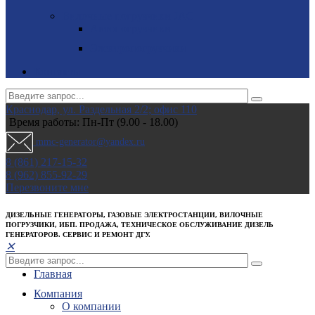
Вилочные погрузчики JAC
Авто­погрузчики
Электро­погрузчики
Контакты
Краснодар, ул. Раздельная 2/2; офис 110
Время работы: Пн-Пт (9.00 - 18.00)
mmc-generator@yandex.ru
8 (861) 217-15-32
8 (962) 855-92-29
Перезвоните мне
ДИЗЕЛЬНЫЕ ГЕНЕРАТОРЫ, ГАЗОВЫЕ ЭЛЕКТРОСТАНЦИИ, ВИЛОЧНЫЕ
ПОГРУЗЧИКИ, ИБП. ПРОДАЖА, ТЕХНИЧЕСКОЕ ОБСЛУЖИВАНИЕ ДИЗЕЛЬ
ГЕНЕРАТОРОВ. СЕРВИС И РЕМОНТ ДГУ.
✕
Главная
Компания
О компании