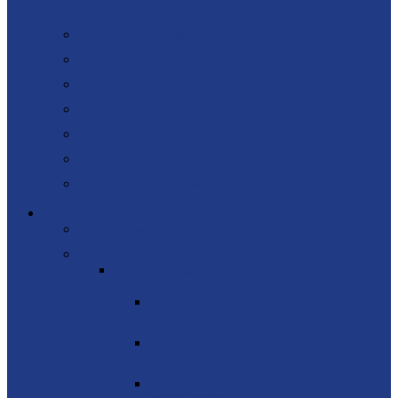
ключ"
Техническое (сервисное) обслуживание
Диагностика и ремонт
Поставка запчастей
Участие в тендерах
Лизинг
Энергетический консалтинг и аудит
Аренда генераторов
Каталог
Акционный товар
Стационарные дизельные генераторы
Генераторные установки KOHLER-SDMO
(Франция)
Дизель-генераторы SDMO серии
PACIFIC I
Дизель-генераторы SDMO серии
ADRIATIC
Дизель-генераторы SDMO серии