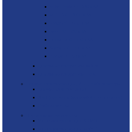
Volvo Penta 85 - 630 кВА
MTU 650 - 3000 кВА
Perkins 9 - 2250 кВА
Iveco 30 - 500 кВА
Doosan 250 - 750 кВА
Scania 250 - 700 кВА
Kohler 19 - 63 кВА
Дизельные генераторы Wilson
Дизельные генераторы Elcos
Газовые электростанции, ИБП, стабилизаторы
Газовые электростанции
ИБП (источник бесперебойного питания)
Стабилизаторы
Портативные генераторы
Миниэлектростанции SDMO
Миниэлектростанции MVAE