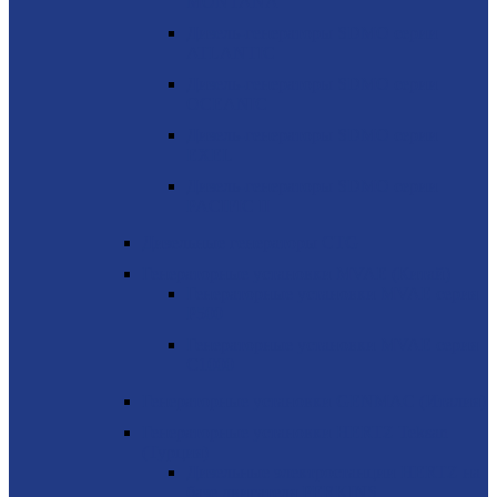
MONTANA
Дизель-генераторы SDMO серии
ATLANTIC
Дизель-генераторы SDMO серии
OCEANIC
Дизель-генераторы SDMO серии
EXEL
Дизель-генераторы SDMO серии
PACIFIC II
Дизельные генераторы CTG
Генераторные установки MVAE (Китай)
Генераторные установки MVAE серия
P500
Генераторные установки MVAE серия
C1000
Генераторные установки GENMAC (Италия)
Генераторные установки HERTZ Teksan
(Турция)
Дизельные электростанции HERTZ на
базе двигателя PERKINS