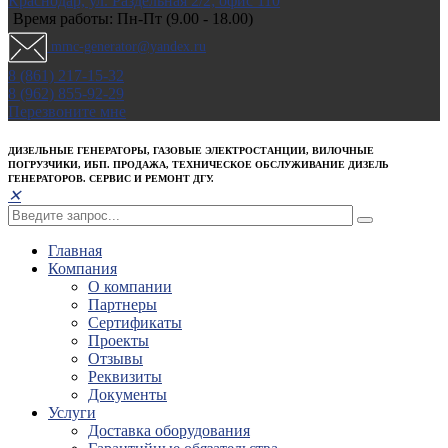
Краснодар, ул. Раздельная 2/2; офис 110
Время работы: Пн-Пт (9.00 - 18.00)
mmc-generator@yandex.ru
8 (861) 217-15-32
8 (962) 855-92-29
Перезвоните мне
ДИЗЕЛЬНЫЕ ГЕНЕРАТОРЫ, ГАЗОВЫЕ ЭЛЕКТРОСТАНЦИИ, ВИЛОЧНЫЕ
ПОГРУЗЧИКИ, ИБП. ПРОДАЖА, ТЕХНИЧЕСКОЕ ОБСЛУЖИВАНИЕ ДИЗЕЛЬ
ГЕНЕРАТОРОВ. СЕРВИС И РЕМОНТ ДГУ.
✕
Главная
Компания
О компании
Партнеры
Сертификаты
Проекты
Отзывы
Реквизиты
Документы
Услуги
Доставка оборудования