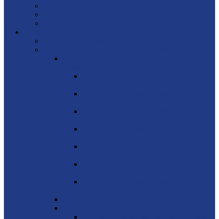
Лизинг
Энергетический консалтинг и аудит
Аренда генераторов
Каталог
Акционный товар
Стационарные дизельные генераторы
Генераторные установки KOHLER-SDMO
(Франция)
Дизель-генераторы SDMO серии
PACIFIC I
Дизель-генераторы SDMO серии
ADRIATIC
Дизель-генераторы SDMO серии
MONTANA
Дизель-генераторы SDMO серии
ATLANTIC
Дизель-генераторы SDMO серии
OCEANIC
Дизель-генераторы SDMO серии
EXEL
Дизель-генераторы SDMO серии
PACIFIC II
Дизельные генераторы CTG
Генераторные установки MVAE (Китай)
Генераторные установки MVAE серия