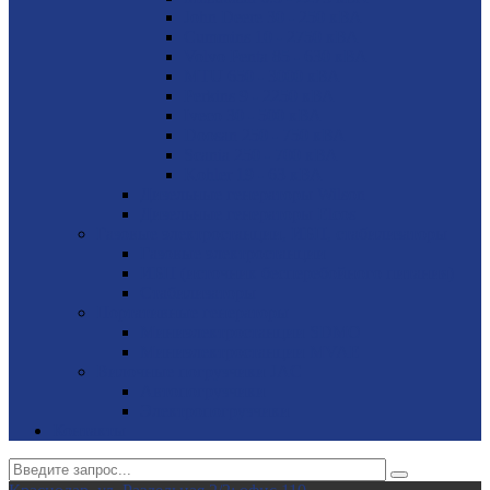
John Deere 30 - 250 кВА
Cummins 10 - 2750 кВА
Volvo Penta 85 - 630 кВА
MTU 650 - 3000 кВА
Perkins 9 - 2250 кВА
Iveco 30 - 500 кВА
Doosan 250 - 750 кВА
Scania 250 - 700 кВА
Kohler 19 - 63 кВА
Дизельные генераторы Wilson
Дизельные генераторы Elcos
Газовые электростанции, ИБП, стабилизаторы
Газовые электростанции
ИБП (источник бесперебойного питания)
Стабилизаторы
Портативные генераторы
Миниэлектростанции SDMO
Миниэлектростанции MVAE
Вилочные погрузчики JAC
Авто­погрузчики
Электро­погрузчики
Контакты