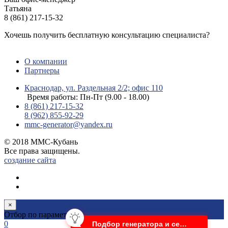
Татьяна
8 (861) 217-15-32
Хочешь получить бесплатную консультацию специалиста?
ЗАДАТЬ ВОПРОС
О компании
Партнеры
Краснодар, ул. Раздельная 2/2; офис 110
Время работы: Пн-Пт (9.00 - 18.00)
8 (861) 217-15-32
8 (962) 855-92-29
mmc-generator@yandex.ru
© 2018 ММС-Кубань
Все права защищены.
создание сайта
×
Отбор по параметрам
0
Подбор генератора и сервис