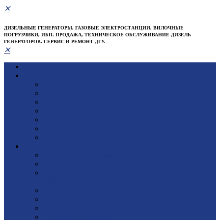
✕
ДИЗЕЛЬНЫЕ ГЕНЕРАТОРЫ, ГАЗОВЫЕ ЭЛЕКТРОСТАНЦИИ, ВИЛОЧНЫЕ
ПОГРУЗЧИКИ, ИБП. ПРОДАЖА, ТЕХНИЧЕСКОЕ ОБСЛУЖИВАНИЕ ДИЗЕЛЬ
ГЕНЕРАТОРОВ. СЕРВИС И РЕМОНТ ДГУ.
✕
Главная
Компания
О компании
Партнеры
Сертификаты
Проекты
Отзывы
Реквизиты
Документы
Услуги
Доставка оборудования
Гарантийные обязательства
Пуско-наладочные работы ДГУ, Работы "Под
ключ"
Техническое (сервисное) обслуживание
Диагностика и ремонт
Поставка запчастей
Участие в тендерах