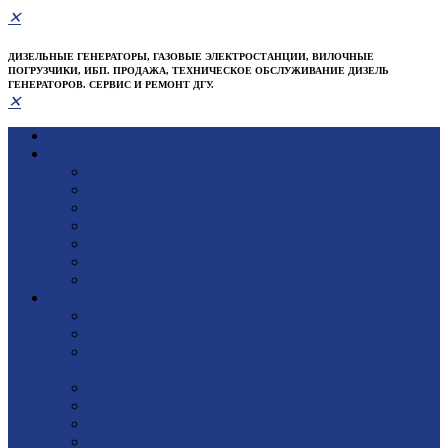
✕
ДИЗЕЛЬНЫЕ ГЕНЕРАТОРЫ, ГАЗОВЫЕ ЭЛЕКТРОСТАНЦИИ, ВИЛОЧНЫЕ
ПОГРУЗЧИКИ, ИБП. ПРОДАЖА, ТЕХНИЧЕСКОЕ ОБСЛУЖИВАНИЕ ДИЗЕЛЬ
ГЕНЕРАТОРОВ. СЕРВИС И РЕМОНТ ДГУ.
✕
Главная
Компания
О компании
Партнеры
Сертификаты
Проекты
Отзывы
Реквизиты
Документы
Услуги
Доставка оборудования
Гарантийные обязательства
Пуско-наладочные работы ДГУ, Работы "Под
ключ"
Техническое (сервисное) обслуживание
Диагностика и ремонт
Поставка запчастей
Участие в тендерах