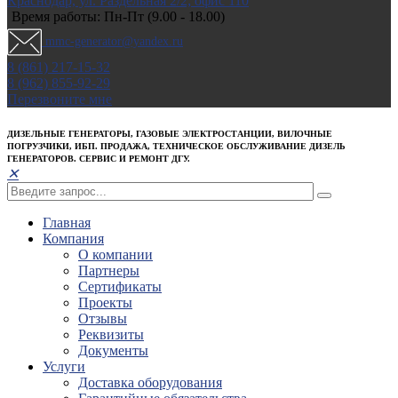
Краснодар, ул. Раздельная 2/2; офис 110
Время работы: Пн-Пт (9.00 - 18.00)
mmc-generator@yandex.ru
8 (861) 217-15-32
8 (962) 855-92-29
Перезвоните мне
ДИЗЕЛЬНЫЕ ГЕНЕРАТОРЫ, ГАЗОВЫЕ ЭЛЕКТРОСТАНЦИИ, ВИЛОЧНЫЕ
ПОГРУЗЧИКИ, ИБП. ПРОДАЖА, ТЕХНИЧЕСКОЕ ОБСЛУЖИВАНИЕ ДИЗЕЛЬ
ГЕНЕРАТОРОВ. СЕРВИС И РЕМОНТ ДГУ.
✕
Главная
Компания
О компании
Партнеры
Сертификаты
Проекты
Отзывы
Реквизиты
Документы
Услуги
Доставка оборудования