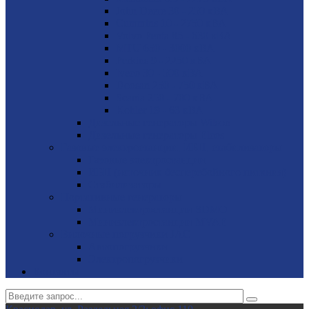
John Deere 30 - 250 кВА
Cummins 10 - 2750 кВА
Volvo Penta 85 - 630 кВА
MTU 650 - 3000 кВА
Perkins 9 - 2250 кВА
Iveco 30 - 500 кВА
Doosan 250 - 750 кВА
Scania 250 - 700 кВА
Kohler 19 - 63 кВА
Дизельные генераторы Wilson
Дизельные генераторы Elcos
Газовые электростанции, ИБП, стабилизаторы
Газовые электростанции
ИБП (источник бесперебойного питания)
Стабилизаторы
Портативные генераторы
Миниэлектростанции SDMO
Миниэлектростанции MVAE
Вилочные погрузчики JAC
Авто­погрузчики
Электро­погрузчики
Контакты