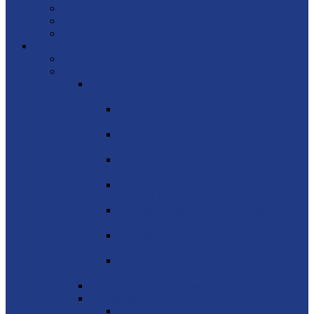
Лизинг
Энергетический консалтинг и аудит
Аренда генераторов
Каталог
Акционный товар
Стационарные дизельные генераторы
Генераторные установки KOHLER-SDMO
(Франция)
Дизель-генераторы SDMO серии
PACIFIC I
Дизель-генераторы SDMO серии
ADRIATIC
Дизель-генераторы SDMO серии
MONTANA
Дизель-генераторы SDMO серии
ATLANTIC
Дизель-генераторы SDMO серии
OCEANIC
Дизель-генераторы SDMO серии
EXEL
Дизель-генераторы SDMO серии
PACIFIC II
Дизельные генераторы CTG
Генераторные установки MVAE (Китай)
Генераторные установки MVAE серия