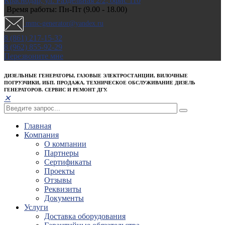
Краснодар, ул. Раздельная 2/2; офис 110
Время работы: Пн-Пт (9.00 - 18.00)
mmc-generator@yandex.ru
8 (861) 217-15-32
8 (962) 855-92-29
Перезвоните мне
ДИЗЕЛЬНЫЕ ГЕНЕРАТОРЫ, ГАЗОВЫЕ ЭЛЕКТРОСТАНЦИИ, ВИЛОЧНЫЕ
ПОГРУЗЧИКИ, ИБП. ПРОДАЖА, ТЕХНИЧЕСКОЕ ОБСЛУЖИВАНИЕ ДИЗЕЛЬ
ГЕНЕРАТОРОВ. СЕРВИС И РЕМОНТ ДГУ.
✕
Главная
Компания
О компании
Партнеры
Сертификаты
Проекты
Отзывы
Реквизиты
Документы
Услуги
Доставка оборудования