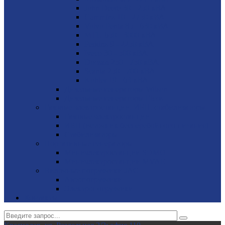
John Deere 30 - 250 кВА
Cummins 10 - 2750 кВА
Volvo Penta 85 - 630 кВА
MTU 650 - 3000 кВА
Perkins 9 - 2250 кВА
Iveco 30 - 500 кВА
Doosan 250 - 750 кВА
Scania 250 - 700 кВА
Kohler 19 - 63 кВА
Дизельные генераторы Wilson
Дизельные генераторы Elcos
Газовые электростанции, ИБП, стабилизаторы
Газовые электростанции
ИБП (источник бесперебойного питания)
Стабилизаторы
Портативные генераторы
Миниэлектростанции SDMO
Миниэлектростанции MVAE
Вилочные погрузчики JAC
Авто­погрузчики
Электро­погрузчики
Контакты