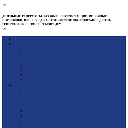
✕
ДИЗЕЛЬНЫЕ ГЕНЕРАТОРЫ, ГАЗОВЫЕ ЭЛЕКТРОСТАНЦИИ, ВИЛОЧНЫЕ
ПОГРУЗЧИКИ, ИБП. ПРОДАЖА, ТЕХНИЧЕСКОЕ ОБСЛУЖИВАНИЕ ДИЗЕЛЬ
ГЕНЕРАТОРОВ. СЕРВИС И РЕМОНТ ДГУ.
✕
Главная
Компания
О компании
Партнеры
Сертификаты
Проекты
Отзывы
Реквизиты
Документы
Услуги
Доставка оборудования
Гарантийные обязательства
Пуско-наладочные работы ДГУ, Работы "Под
ключ"
Техническое (сервисное) обслуживание
Диагностика и ремонт
Поставка запчастей
Участие в тендерах