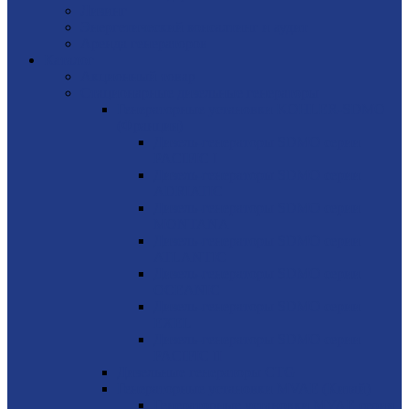
Лизинг
Энергетический консалтинг и аудит
Аренда генераторов
Каталог
Акционный товар
Стационарные дизельные генераторы
Генераторные установки KOHLER-SDMO
(Франция)
Дизель-генераторы SDMO серии
PACIFIC I
Дизель-генераторы SDMO серии
ADRIATIC
Дизель-генераторы SDMO серии
MONTANA
Дизель-генераторы SDMO серии
ATLANTIC
Дизель-генераторы SDMO серии
OCEANIC
Дизель-генераторы SDMO серии
EXEL
Дизель-генераторы SDMO серии
PACIFIC II
Дизельные генераторы CTG
Генераторные установки MVAE (Китай)
Генераторные установки MVAE серия