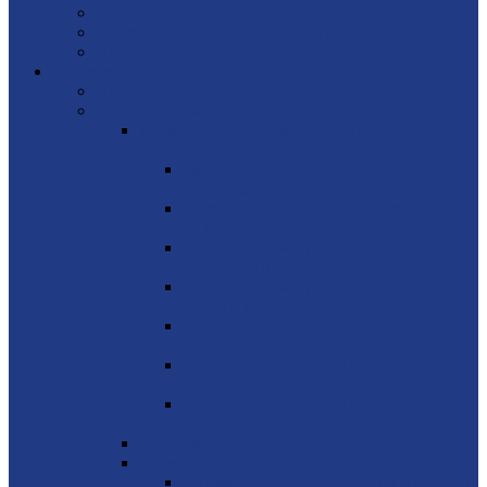
Лизинг
Энергетический консалтинг и аудит
Аренда генераторов
Каталог
Акционный товар
Стационарные дизельные генераторы
Генераторные установки KOHLER-SDMO
(Франция)
Дизель-генераторы SDMO серии
PACIFIC I
Дизель-генераторы SDMO серии
ADRIATIC
Дизель-генераторы SDMO серии
MONTANA
Дизель-генераторы SDMO серии
ATLANTIC
Дизель-генераторы SDMO серии
OCEANIC
Дизель-генераторы SDMO серии
EXEL
Дизель-генераторы SDMO серии
PACIFIC II
Дизельные генераторы CTG
Генераторные установки MVAE (Китай)
Генераторные установки MVAE серия