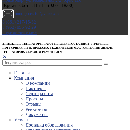
Краснодар, ул. Раздельная 2/2; офис 110
Время работы: Пн-Пт (9.00 - 18.00)
mmc-generator@yandex.ru
8 (861) 217-15-32
8 (962) 855-92-29
Перезвоните мне
ДИЗЕЛЬНЫЕ ГЕНЕРАТОРЫ, ГАЗОВЫЕ ЭЛЕКТРОСТАНЦИИ, ВИЛОЧНЫЕ
ПОГРУЗЧИКИ, ИБП. ПРОДАЖА, ТЕХНИЧЕСКОЕ ОБСЛУЖИВАНИЕ ДИЗЕЛЬ
ГЕНЕРАТОРОВ. СЕРВИС И РЕМОНТ ДГУ.
✕
Главная
Компания
О компании
Партнеры
Сертификаты
Проекты
Отзывы
Реквизиты
Документы
Услуги
Доставка оборудования