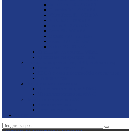
John Deere 30 - 250 кВА
Cummins 10 - 2750 кВА
Volvo Penta 85 - 630 кВА
MTU 650 - 3000 кВА
Perkins 9 - 2250 кВА
Iveco 30 - 500 кВА
Doosan 250 - 750 кВА
Scania 250 - 700 кВА
Kohler 19 - 63 кВА
Дизельные генераторы Wilson
Дизельные генераторы Elcos
Газовые электростанции, ИБП, стабилизаторы
Газовые электростанции
ИБП (источник бесперебойного питания)
Стабилизаторы
Портативные генераторы
Миниэлектростанции SDMO
Миниэлектростанции MVAE
Вилочные погрузчики JAC
Авто­погрузчики
Электро­погрузчики
Контакты