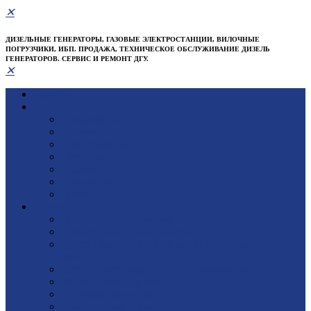
✕
ДИЗЕЛЬНЫЕ ГЕНЕРАТОРЫ, ГАЗОВЫЕ ЭЛЕКТРОСТАНЦИИ, ВИЛОЧНЫЕ
ПОГРУЗЧИКИ, ИБП. ПРОДАЖА, ТЕХНИЧЕСКОЕ ОБСЛУЖИВАНИЕ ДИЗЕЛЬ
ГЕНЕРАТОРОВ. СЕРВИС И РЕМОНТ ДГУ.
✕
Главная
Компания
О компании
Партнеры
Сертификаты
Проекты
Отзывы
Реквизиты
Документы
Услуги
Доставка оборудования
Гарантийные обязательства
Пуско-наладочные работы ДГУ, Работы "Под
ключ"
Техническое (сервисное) обслуживание
Диагностика и ремонт
Поставка запчастей
Участие в тендерах